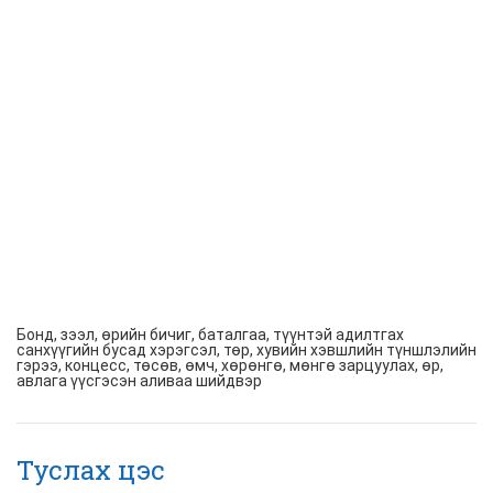
Бонд, зээл, өрийн бичиг, баталгаа, түүнтэй адилтгах
санхүүгийн бусад хэрэгсэл, төр, хувийн хэвшлийн түншлэлийн
гэрээ, концесс, төсөв, өмч, хөрөнгө, мөнгө зарцуулах, өр,
авлага үүсгэсэн аливаа шийдвэр
Туслах цэс