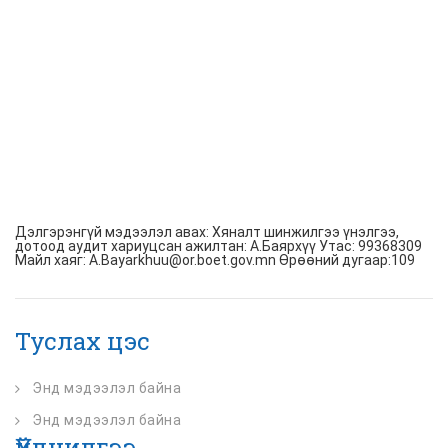
Дэлгэрэнгүй мэдээлэл авах: Хяналт шинжилгээ үнэлгээ,
дотоод аудит хариуцсан ажилтан: А.Баярхүү Утас: 99368309
Майл хаяг: A.Bayarkhuu@or.boet.gov.mn Өрөөний дугаар:109
Туслах цэс
Энд мэдээлэл байна
Энд мэдээлэл байна
Үйлчилгээ