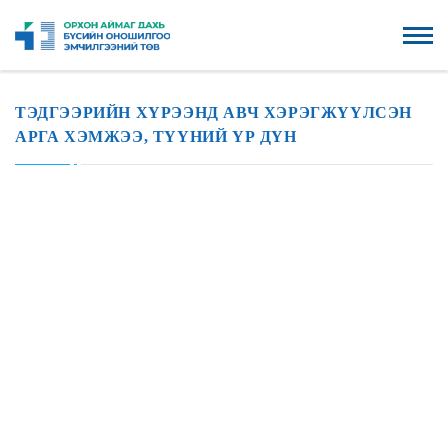
ТЭДГЭЭРИЙН ХҮРЭЭНД АВЧ ХЭРЭГЖҮҮЛСЭН
АРГА ХЭМЖЭЭ, ТҮҮНИЙ ҮР ДҮН