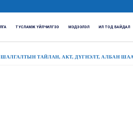
ЛГА
ТУСЛАМЖ ҮЙЛЧИЛГЭЭ
МЭДЭЭЛЭЛ
ИЛ ТОД БАЙДАЛ
 ШАЛГАЛТЫН ТАЙЛАН, АКТ, ДҮГНЭЛТ, АЛБАН ША