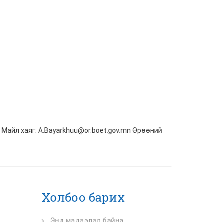
 Майл хаяг: A.Bayarkhuu@or.boet.gov.mn Өрөөний
Холбоо барих
Энд мэдээлэл байна