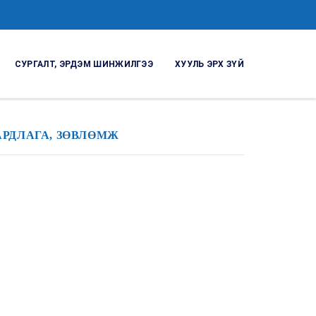
СУРГАЛТ, ЭРДЭМ ШИНЖИЛГЭЭ
ХУУЛЬ ЭРХ ЗҮЙ
АРДЛАГА, ЗӨВЛӨМЖ