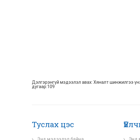
Дэлгэрэнгүй мэдээлэл авах: Хяналт шинжилгээ үнэ
дугаар:109
Туслах цэс
Үйл
Энд мэдээлэл байна
Энд 