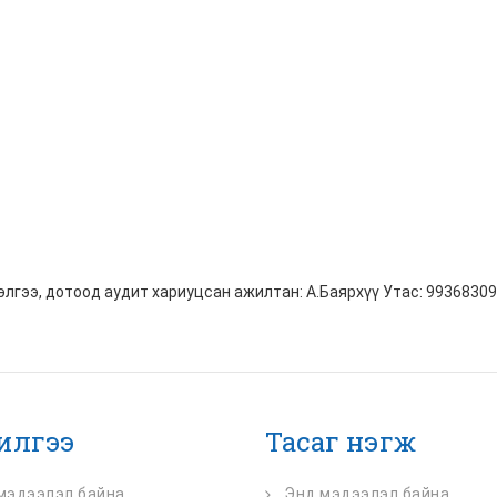
лгээ, дотоод аудит хариуцсан ажилтан: А.Баярхүү Утас: 99368309
чилгээ
Тасаг нэгж
мэдээлэл байна
Энд мэдээлэл байна