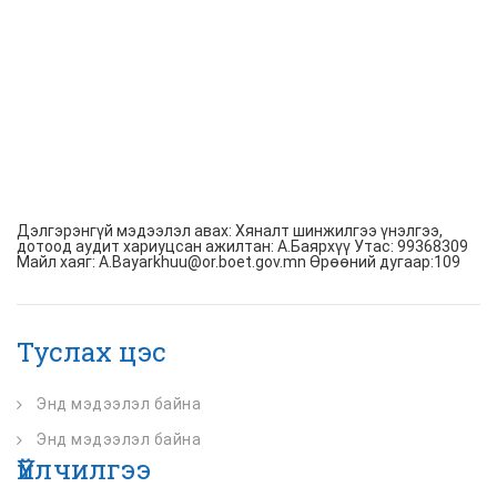
Дэлгэрэнгүй мэдээлэл авах: Хяналт шинжилгээ үнэлгээ,
дотоод аудит хариуцсан ажилтан: А.Баярхүү Утас: 99368309
Майл хаяг: A.Bayarkhuu@or.boet.gov.mn Өрөөний дугаар:109
Туслах цэс
Энд мэдээлэл байна
Энд мэдээлэл байна
Үйлчилгээ