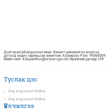
Дэлгэрэнгүй мэдээлэл авах: Хяналт шинжилгээ үнэлгээ,
дотоод аудит хариуцсан ажилтан: А.Баярхүү Утас: 99368309
Майл хаяг: A.Bayarkhuu@or.boet.gov.mn Өрөөний дугаар:109
Туслах цэс
Энд мэдээлэл байна
Энд мэдээлэл байна
Үйлчилгээ