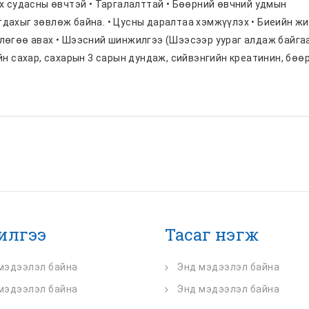
рх судасны өвчтэй • Таргалалттай • Бөөрний өвчний удмын
дахыг зөвлөж байна. • Цусны даралтаа хэмжүүлэх • Биеийн ж
лөгөө авах • Шээсний шинжилгээ (Шээсээр уураг алдаж байга
йн сахар, сахарын 3 сарын дундаж, сийвэнгийн креатинин, бөө
)
чилгээ
Тасаг нэгж
мэдээлэл байна
Энд мэдээлэл байна
мэдээлэл байна
Энд мэдээлэл байна