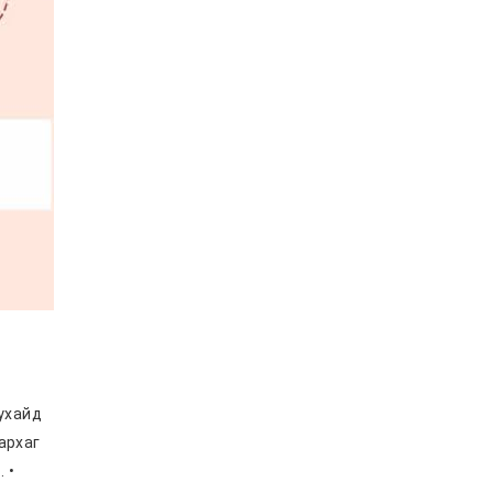
тухайд
архаг
 •