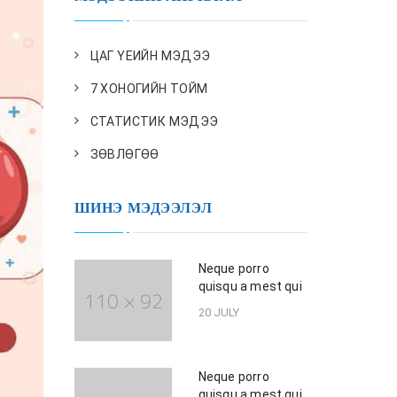
ЦАГ ҮЕИЙН МЭДЭЭ
7 ХОНОГИЙН ТОЙМ
СТАТИСТИК МЭДЭЭ
ЗӨВЛӨГӨӨ
ШИНЭ МЭДЭЭЛЭЛ
Neque porro
quisqu a mest qui
20 JULY
Neque porro
quisqu a mest qui