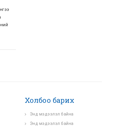
ингээ
а
рний
Холбоо барих
Энд мэдээлэл байна
Энд мэдээлэл байна