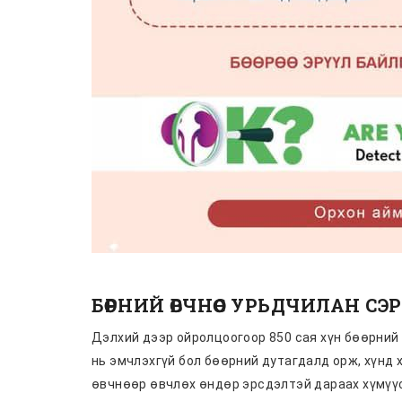
БӨӨРНИЙ ӨВЧНӨӨС УРЬДЧИЛАН С
Дэлхий дээр ойролцоогоор 850 сая хүн бөөрний 
нь эмчлэхгүй бол бөөрний дутагдалд орж, хүнд 
өвчнөөр өвчлөх өндөр эрсдэлтэй дараах хүмүүс 