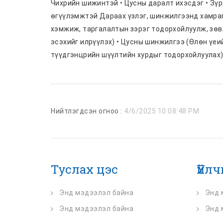
Чихрийн шижинтэй • Цусны даралт ихэсдэг • Зү
өгүүлэмжтэй Дараах үзлэг, шинжилгээнд хамраг
хэмжиж, таргалалтын зэрэг тодорхойлуулж, зөв
эсэхийг илрүүлэх) • Цусны шинжилгээ (Өлөн үеи
түүдгэнцрийн шүүлтийн хурдыг тодорхойлуулах
Нийтлэгдсэн огноо :
4/6/2025 10:08:48 PM
Туслах цэс
Үйл
Энд мэдээлэл байна
Энд 
Энд мэдээлэл байна
Энд 