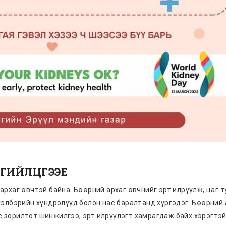
ЭРГИЙЛЦГЭЭЕ
архаг өвчтэй байна. Бөөрний архаг өвчнийг эрт илрүүлж, цаг 
хэлбэрийн хүндрэлүүд болон нас баралтанд хүргэдэг. Бөөрний 
зорилтот шинжилгээ, эрт илрүүлэгт хамрагдаж байх хэрэгтэй.