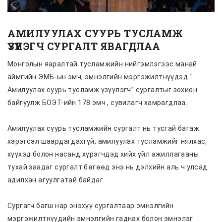
АМИЛУУЛАХ СУУРЬ ТУСЛАМЖ
ҮЗҮҮЛЭГЧ СУРГАЛТ ЯВАГДЛАА
Монголын яаралтай тусламжийн нийгэмлэгээс манай
аймгийн ЭМБ-ын эмч, эмнэлгийн мэргэжилтнүүдэд “
Амилуулах суурь тусламж үзүүлэгч” сургалтыг зохион
байгуулж БОЭТ-ийн 178 эмч , сувилагч хамрагдлаа.
Амилуулах суурь тусламжийн сургалт нь тусгай багаж
хэрэгсэл шаардагдахгүй, амилуулах тусламжийг нялхас,
хүүхэд болон насанд хүрэгчдэд хийх үйл ажиллагааны
тухай заадаг сургалт бөгөөд энэ нь дэлхийн аль ч улсад
адилхан агуулгатай байдаг.
Сургагч багш нар энэхүү сургалтаар эмнэлгийн
мэргэжилтнүүдийн эмнэлгийн гаднах болон эмнэлэг