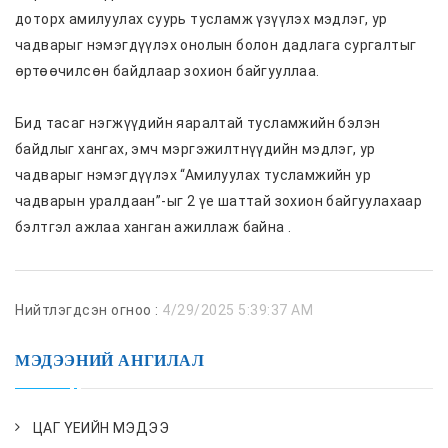
доторх амилуулах суурь тусламж үзүүлэх мэдлэг, ур
чадварыг нэмэгдүүлэх онолын болон дадлага сургалтыг
өртөөчилсөн байдлаар зохион байгууллаа.
Бид тасаг нэгжүүдийн яаралтай тусламжийн бэлэн
байдлыг хангах, эмч мэргэжилтнүүдийн мэдлэг, ур
чадварыг нэмэгдүүлэх “Амилуулах тусламжийн ур
чадварын уралдаан”-ыг 2 үе шаттай зохион байгуулахаар
бэлтгэл ажлаа ханган ажиллаж байна .
Нийтлэгдсэн огноо :
4/29/2025 5:39:37 AM
МЭДЭЭНИЙ АНГИЛАЛ
ЦАГ ҮЕИЙН МЭДЭЭ