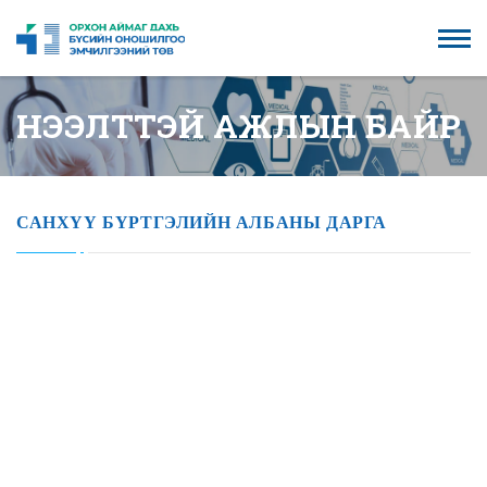
НЭЭЛТТЭЙ АЖЛЫН БАЙР
САНХҮҮ БҮРТГЭЛИЙН АЛБАНЫ ДАРГА